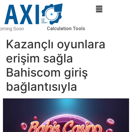
Calculation Tools
oming Soon
Kazançlı oyunlara
erişim sağla
Bahiscom giriş
bağlantısıyla