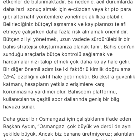
etkenler de bulunmaktadır. Bu nedenle, acil durumlarda
daha hızlı sonuç almak için e-cüzdan veya kripto para
gibi alternatif yöntemlere yönelmek akıllıca olabilir.
Belirlediğiniz bütçeyi aşmamak ve kayıplarınızı telafi
etmeye çalışırken daha fazla risk almamak önemlidir.
Bütçenizi iyi yönetmek, uzun vadede sürdürülebilir bir
bahis stratejisi oluşturmanıza olanak tanır. Bahis com’un
sunduğu araçlarla bütçe kontrolü sağlamak ve
harcamalarınızı takip etmek çok daha kolay hale gelir.
Bir diğer önemli adım ise iki faktörlü kimlik doğrulama
(2FA) özelliğini aktif hale getirmektir. Bu ekstra güvenlik
katmanı, hesapların yetkisiz erişimlere karşı
korunmasına yardımcı olur. Bahiscom platformu,
kullanıcılarına çeşitli spor dallarında geniş bir bilgi
havuzu sunar.
Daha güzel bir Osmangazi için çalıştıklarını ifade eden
Başkan Aydın, “Osmangazi çok büyük ve derdi de aynı
şekilde büyük. Ancak biz bahane üretmiyoruz; sıkıntıları