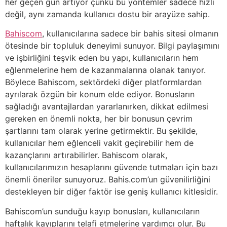
her geçen gün artıyor çünkü bu yöntemler sadece hızlı
değil, aynı zamanda kullanıcı dostu bir arayüze sahip.
Bahiscom
, kullanıcılarına sadece bir bahis sitesi olmanın
ötesinde bir topluluk deneyimi sunuyor. Bilgi paylaşımını
ve işbirliğini teşvik eden bu yapı, kullanıcıların hem
eğlenmelerine hem de kazanmalarına olanak tanıyor.
Böylece Bahiscom, sektördeki diğer platformlardan
ayrılarak özgün bir konum elde ediyor. Bonusların
sağladığı avantajlardan yararlanırken, dikkat edilmesi
gereken en önemli nokta, her bir bonusun çevrim
şartlarını tam olarak yerine getirmektir. Bu şekilde,
kullanıcılar hem eğlenceli vakit geçirebilir hem de
kazançlarını artırabilirler. Bahiscom olarak,
kullanıcılarımızın hesaplarını güvende tutmaları için bazı
önemli öneriler sunuyoruz. Bahis.com’un güvenilirliğini
destekleyen bir diğer faktör ise geniş kullanıcı kitlesidir.
Bahiscom’un sunduğu kayıp bonusları, kullanıcıların
haftalık kayıplarını telafi etmelerine yardımcı olur. Bu