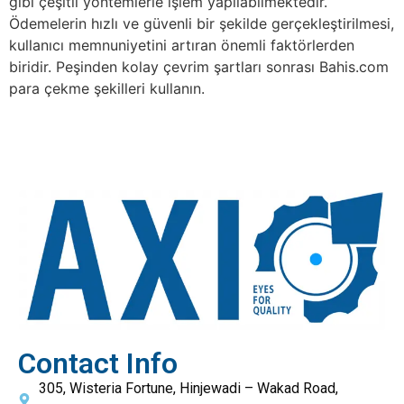
gibi çeşitli yöntemlerle işlem yapılabilmektedir.
Ödemelerin hızlı ve güvenli bir şekilde gerçekleştirilmesi,
kullanıcı memnuniyetini artıran önemli faktörlerden
biridir. Peşinden kolay çevrim şartları sonrası Bahis.com
para çekme şekilleri kullanın.
Contact Info
305, Wisteria Fortune, Hinjewadi – Wakad Road,