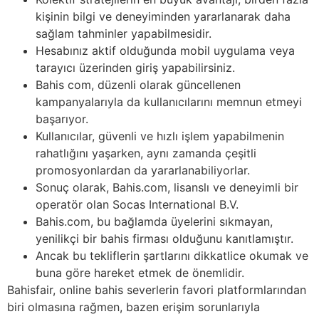
kişinin bilgi ve deneyiminden yararlanarak daha
sağlam tahminler yapabilmesidir.
Hesabınız aktif olduğunda mobil uygulama veya
tarayıcı üzerinden giriş yapabilirsiniz.
Bahis com, düzenli olarak güncellenen
kampanyalarıyla da kullanıcılarını memnun etmeyi
başarıyor.
Kullanıcılar, güvenli ve hızlı işlem yapabilmenin
rahatlığını yaşarken, aynı zamanda çeşitli
promosyonlardan da yararlanabiliyorlar.
Sonuç olarak, Bahis.com, lisanslı ve deneyimli bir
operatör olan Socas International B.V.
Bahis.com, bu bağlamda üyelerini sıkmayan,
yenilikçi bir bahis firması olduğunu kanıtlamıştır.
Ancak bu tekliflerin şartlarını dikkatlice okumak ve
buna göre hareket etmek de önemlidir.
Bahisfair, online bahis severlerin favori platformlarından
biri olmasına rağmen, bazen erişim sorunlarıyla