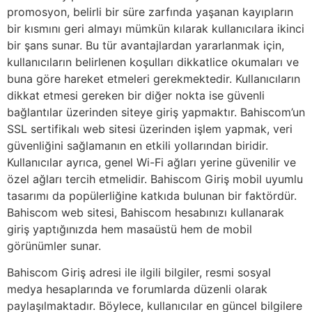
promosyon, belirli bir süre zarfında yaşanan kayıpların
bir kısmını geri almayı mümkün kılarak kullanıcılara ikinci
bir şans sunar. Bu tür avantajlardan yararlanmak için,
kullanıcıların belirlenen koşulları dikkatlice okumaları ve
buna göre hareket etmeleri gerekmektedir. Kullanıcıların
dikkat etmesi gereken bir diğer nokta ise güvenli
bağlantılar üzerinden siteye giriş yapmaktır. Bahiscom’un
SSL sertifikalı web sitesi üzerinden işlem yapmak, veri
güvenliğini sağlamanın en etkili yollarından biridir.
Kullanıcılar ayrıca, genel Wi-Fi ağları yerine güvenilir ve
özel ağları tercih etmelidir. Bahiscom Giriş mobil uyumlu
tasarımı da popülerliğine katkıda bulunan bir faktördür.
Bahiscom web sitesi, Bahiscom hesabınızı kullanarak
giriş yaptığınızda hem masaüstü hem de mobil
görünümler sunar.
Bahiscom Giriş adresi ile ilgili bilgiler, resmi sosyal
medya hesaplarında ve forumlarda düzenli olarak
paylaşılmaktadır. Böylece, kullanıcılar en güncel bilgilere