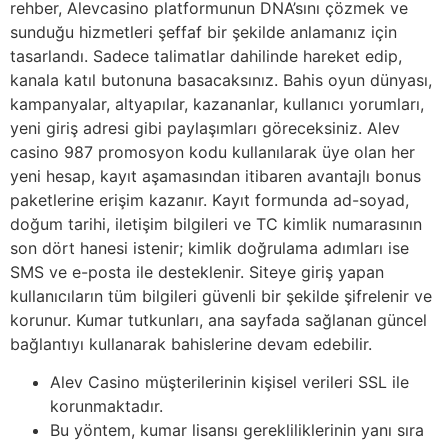
rehber, Alevcasino platformunun DNA’sını çözmek ve
sunduğu hizmetleri şeffaf bir şekilde anlamanız için
tasarlandı. Sadece talimatlar dahilinde hareket edip,
kanala katıl butonuna basacaksınız. Bahis oyun dünyası,
kampanyalar, altyapılar, kazananlar, kullanıcı yorumları,
yeni giriş adresi gibi paylaşımları göreceksiniz. Alev
casino 987 promosyon kodu kullanılarak üye olan her
yeni hesap, kayıt aşamasından itibaren avantajlı bonus
paketlerine erişim kazanır. Kayıt formunda ad-soyad,
doğum tarihi, iletişim bilgileri ve TC kimlik numarasının
son dört hanesi istenir; kimlik doğrulama adımları ise
SMS ve e-posta ile desteklenir. Siteye giriş yapan
kullanıcıların tüm bilgileri güvenli bir şekilde şifrelenir ve
korunur. Kumar tutkunları, ana sayfada sağlanan güncel
bağlantıyı kullanarak bahislerine devam edebilir.
Alev Casino müşterilerinin kişisel verileri SSL ile
korunmaktadır.
Bu yöntem, kumar lisansı gerekliliklerinin yanı sıra