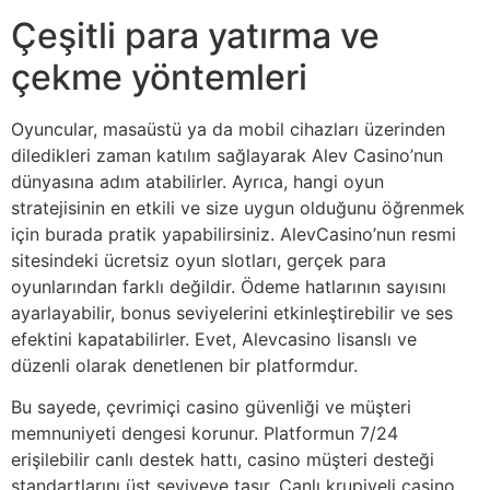
Çeşitli para yatırma ve
çekme yöntemleri
Oyuncular, masaüstü ya da mobil cihazları üzerinden
diledikleri zaman katılım sağlayarak Alev Casino’nun
dünyasına adım atabilirler. Ayrıca, hangi oyun
stratejisinin en etkili ve size uygun olduğunu öğrenmek
için burada pratik yapabilirsiniz. AlevCasino’nun resmi
sitesindeki ücretsiz oyun slotları, gerçek para
oyunlarından farklı değildir. Ödeme hatlarının sayısını
ayarlayabilir, bonus seviyelerini etkinleştirebilir ve ses
efektini kapatabilirler. Evet, Alevcasino lisanslı ve
düzenli olarak denetlenen bir platformdur.
Bu sayede, çevrimiçi casino güvenliği ve müşteri
memnuniyeti dengesi korunur. Platformun 7/24
erişilebilir canlı destek hattı, casino müşteri desteği
standartlarını üst seviyeye taşır. Canlı krupiyeli casino