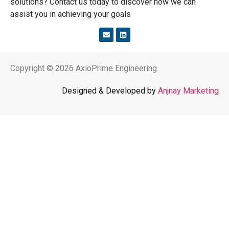
solutions? Contact us today to discover how we can
assist you in achieving your goals
Copyright © 2026 AxioPrime Engineering
Designed & Developed by
Anjnay Marketing