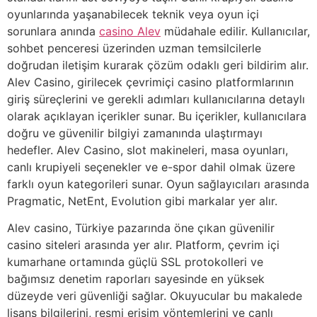
oyunlarında yaşanabilecek teknik veya oyun içi
sorunlara anında
casino Alev
müdahale edilir. Kullanıcılar,
sohbet penceresi üzerinden uzman temsilcilerle
doğrudan iletişim kurarak çözüm odaklı geri bildirim alır.
Alev Casino, girilecek çevrimiçi casino platformlarının
giriş süreçlerini ve gerekli adımları kullanıcılarına detaylı
olarak açıklayan içerikler sunar. Bu içerikler, kullanıcılara
doğru ve güvenilir bilgiyi zamanında ulaştırmayı
hedefler. Alev Casino, slot makineleri, masa oyunları,
canlı krupiyeli seçenekler ve e-spor dahil olmak üzere
farklı oyun kategorileri sunar. Oyun sağlayıcıları arasında
Pragmatic, NetEnt, Evolution gibi markalar yer alır.
Alev casino, Türkiye pazarında öne çıkan güvenilir
casino siteleri arasında yer alır. Platform, çevrim içi
kumarhane ortamında güçlü SSL protokolleri ve
bağımsız denetim raporları sayesinde en yüksek
düzeyde veri güvenliği sağlar. Okuyucular bu makalede
lisans bilgilerini, resmi erişim yöntemlerini ve canlı