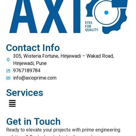
Contact Info
305, Wisteria Fortune, Hinjewadi – Wakad Road,
Hinjewadi, Pune
9767189784
info@axioprime.com
Services
Get in Touch
Ready to elevate your projects with prime engineering