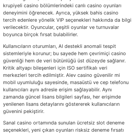
krupiyeli casino bölümlerindeki canlı casino oyunları
deneyimini öğrenecek. Ayrıca, yüksek bahis casino
tercih edenlere yönelik VIP seçenekleri hakkında da bilgi
verilecektir. Oyuncular, çeşitli oyunlar ve turnuvalar
boyunca birçok fırsat bulabilirler.
Kullanıcıların oturumları, AI destekli anomali tespit
sistemleriyle korunur; bu sayede hem çevrimiçi casino
güvenliği hem de veri bütünlüğü üst düzeyde sağlanır.
Kritik altyapı bileşenleri için ISO sertifikalı veri
merkezleri tercih edilmiştir. Alev casino güvenilir mi
mobil uyumluluğu sayesinde, masaüstü ve cep telefonu
kullanıcıları aynı adresle erişim sağlayabilir. Aynı
zamanda güncel lisans bilgileri sayfası, her erişimde
yenilenen lisans detaylarını göstererek kullanıcıların
güvenini pekiştirir.
Sanal casino ortamında sunulan ücretsiz slot deneme
seçenekleri, yeni çıkan oyunları risksiz deneme fırsatı