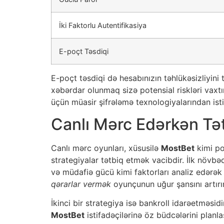
İki Faktorlu Autentifikasiya
E-poçt Təsdiqi
E-poçt təsdiqi də hesabınızın təhlükəsizliyini
xəbərdar olunmaq sizə potensial riskləri vax
üçün müasir şifrələmə texnologiyalarından istif
Canlı Mərc Edərkən Tə
Canlı mərc oyunları, xüsusilə
MostBet
kimi po
strategiyalar tətbiq etmək vacibdir. İlk növb
və müdafiə gücü kimi faktorları analiz edərə
qərarlar vermək
oyunçunun uğur şansını artırır
İkinci bir strategiya isə bankroll idarəetməsid
MostBet
istifadəçilərinə öz büdcələrini plan