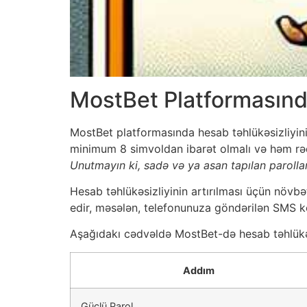
MostBet Platformasında
MostBet platformasında hesab təhlükəsizliyi
minimum 8 simvoldan ibarət olmalı və həm rəqəm
Unutmayın ki, sadə və ya asan tapılan parollar t
Hesab təhlükəsizliyinin artırılması üçün növb
edir, məsələn, telefonunuza göndərilən SMS kod
Aşağıdakı cədvəldə MostBet-də hesab təhlükəs
Addım
Güclü Parol