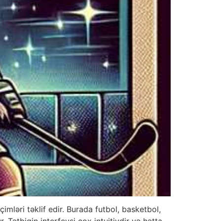
mləri təklif edir. Burada futbol, basketbol,