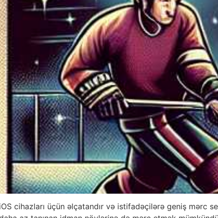
S cihazları üçün əlçatandır və istifadəçilərə geniş mərc seçi