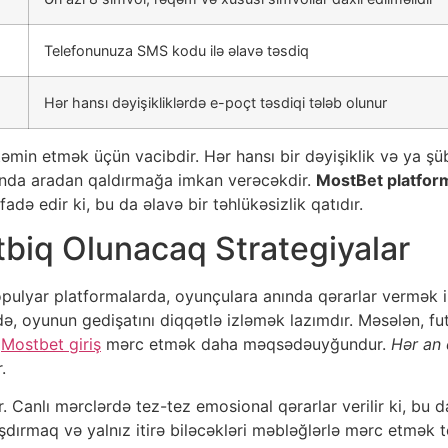
Telefonunuza SMS kodu ilə əlavə təsdiq
Hər hansı dəyişikliklərdə e-poçt təsdiqi tələb olunur
 təmin etmək üçün vacibdir. Hər hansı bir dəyişiklik və ya şü
tında aradan qaldırmağa imkan verəcəkdir.
MostBet platfor
adə edir ki, bu da əlavə bir təhlükəsizlik qatıdır.
tbiq Olunacaq Strategiyalar
pulyar platformalarda, oyunçulara anında qərarlar vermək im
ədə, oyunun gedişatını diqqətlə izləmək lazımdır. Məsələn,
k
Mostbet giriş
mərc etmək daha məqsədəuyğundur.
Hər an 
.
ir. Canlı mərclərdə tez-tez emosional qərarlar verilir ki, bu 
laşdırmaq və yalnız itirə biləcəkləri məbləğlərlə mərc etmə