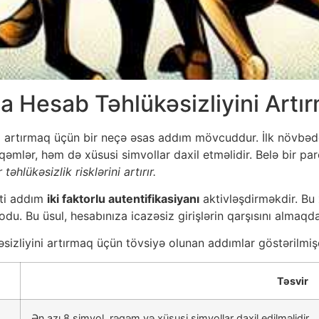
 Hesab Təhlükəsizliyini Artırm
ni artırmaq üçün bir neçə əsas addım mövcuddur. İlk növbə
lər, həm də xüsusi simvollar daxil etməlidir. Belə bir parol
əhlükəsizlik risklərini artırır.
əti addım
iki faktorlu autentifikasiyanı
aktivləşdirməkdir. Bu 
u. Bu üsul, hesabınıza icazəsiz girişlərin qarşısını almaqda
izliyini artırmaq üçün tövsiyə olunan addımlar göstərilmişd
Təsvir
Ən azı 8 simvol, rəqəm və xüsusi simvollar daxil edilməlidir