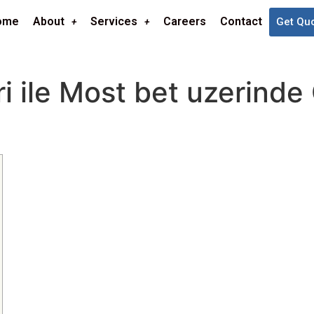
ome
About
Services
Careers
Contact
Get Qu
i ile Most bet uzerinde