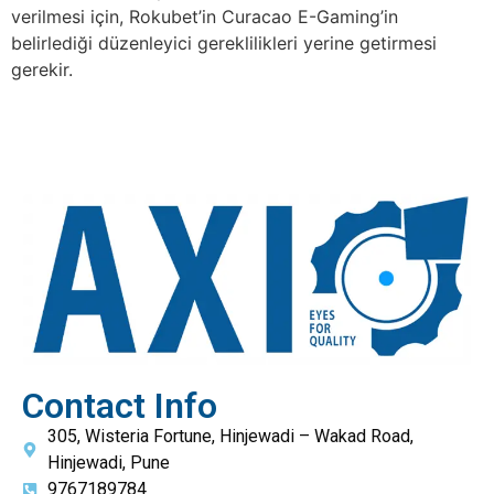
verilmesi için, Rokubet’in Curacao E-Gaming’in
belirlediği düzenleyici gereklilikleri yerine getirmesi
gerekir.
Contact Info
305, Wisteria Fortune, Hinjewadi – Wakad Road,
Hinjewadi, Pune
9767189784