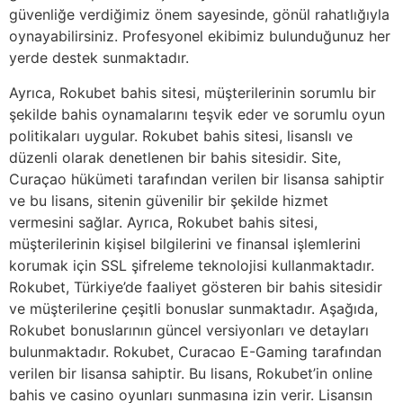
güvenliğe verdiğimiz önem sayesinde, gönül rahatlığıyla
oynayabilirsiniz. Profesyonel ekibimiz bulunduğunuz her
yerde destek sunmaktadır.
Ayrıca, Rokubet bahis sitesi, müşterilerinin sorumlu bir
şekilde bahis oynamalarını teşvik eder ve sorumlu oyun
politikaları uygular. Rokubet bahis sitesi, lisanslı ve
düzenli olarak denetlenen bir bahis sitesidir. Site,
Curaçao hükümeti tarafından verilen bir lisansa sahiptir
ve bu lisans, sitenin güvenilir bir şekilde hizmet
vermesini sağlar. Ayrıca, Rokubet bahis sitesi,
müşterilerinin kişisel bilgilerini ve finansal işlemlerini
korumak için SSL şifreleme teknolojisi kullanmaktadır.
Rokubet, Türkiye’de faaliyet gösteren bir bahis sitesidir
ve müşterilerine çeşitli bonuslar sunmaktadır. Aşağıda,
Rokubet bonuslarının güncel versiyonları ve detayları
bulunmaktadır. Rokubet, Curacao E-Gaming tarafından
verilen bir lisansa sahiptir. Bu lisans, Rokubet’in online
bahis ve casino oyunları sunmasına izin verir. Lisansın