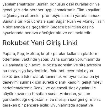
yapılamamaktadır. Bunlar, bonusun özel kurallarıdır ve
genel şartlarla beraber uygulanmaktadır. Tüm koşulları
sağlamayan aboneler promosyonlardan yararlanamaz.
Bununla birlikte ücretsiz spin Sugar Rush ve Money Train
4 slotlarında da geçerlidir. Sadece belirtilen casino
oyunlarında bedava dönüşler aktive edilmektedir.
Rokubet Yeni Giriş Linki
Papara, Pep, Mefete, kripto paralar kullanan platform
ödemeleri vaktinde yapar. Daha sonraki yorumlarımda
kullanılması için adım, e-posta adresim ve site adresim
bu tarayıcıya kaydedilsin. Rokubet, çevrimiçi oyun
sektöründe lider olarak tanınmak ve oyunculara en iyi
deneyimi sunmak için sürekli olarak kendini geliştirmeyi
hedeflemektedir. Renkli ve eğlenceli slot oyunları ile
büyük kazanma fırsatları sunar. Ardından, yanıtın
gönderileceği e-postanızı ve mesajın içeriğini girmeniz
gereken bir pencere açılır. Oyunlarınızda adalet ve