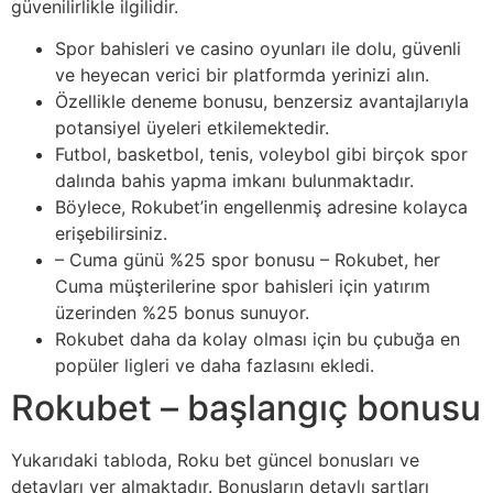
güvenilirlikle ilgilidir.
Spor bahisleri ve casino oyunları ile dolu, güvenli
ve heyecan verici bir platformda yerinizi alın.
Özellikle deneme bonusu, benzersiz avantajlarıyla
potansiyel üyeleri etkilemektedir.
Futbol, basketbol, tenis, voleybol gibi birçok spor
dalında bahis yapma imkanı bulunmaktadır.
Böylece, Rokubet’in engellenmiş adresine kolayca
erişebilirsiniz.
– Cuma günü %25 spor bonusu – Rokubet, her
Cuma müşterilerine spor bahisleri için yatırım
üzerinden %25 bonus sunuyor.
Rokubet daha da kolay olması için bu çubuğa en
popüler ligleri ve daha fazlasını ekledi.
Rokubet – başlangıç bonusu
Yukarıdaki tabloda, Roku bet güncel bonusları ve
detayları yer almaktadır. Bonusların detaylı şartları