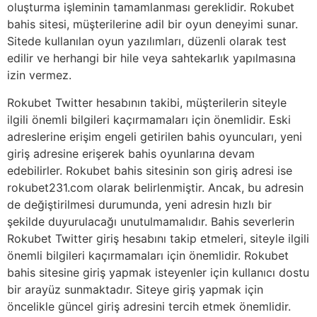
oluşturma işleminin tamamlanması gereklidir. Rokubet
bahis sitesi, müşterilerine adil bir oyun deneyimi sunar.
Sitede kullanılan oyun yazılımları, düzenli olarak test
edilir ve herhangi bir hile veya sahtekarlık yapılmasına
izin vermez.
Rokubet Twitter hesabının takibi, müşterilerin siteyle
ilgili önemli bilgileri kaçırmamaları için önemlidir. Eski
adreslerine erişim engeli getirilen bahis oyuncuları, yeni
giriş adresine erişerek bahis oyunlarına devam
edebilirler. Rokubet bahis sitesinin son giriş adresi ise
rokubet231.com olarak belirlenmiştir. Ancak, bu adresin
de değiştirilmesi durumunda, yeni adresin hızlı bir
şekilde duyurulacağı unutulmamalıdır. Bahis severlerin
Rokubet Twitter giriş hesabını takip etmeleri, siteyle ilgili
önemli bilgileri kaçırmamaları için önemlidir. Rokubet
bahis sitesine giriş yapmak isteyenler için kullanıcı dostu
bir arayüz sunmaktadır. Siteye giriş yapmak için
öncelikle güncel giriş adresini tercih etmek önemlidir.