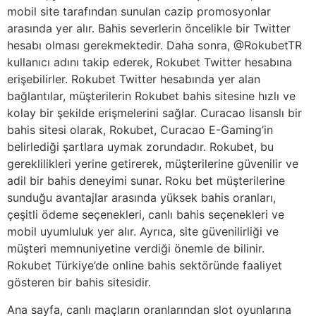
mobil site tarafından sunulan cazip promosyonlar
arasında yer alır. Bahis severlerin öncelikle bir Twitter
hesabı olması gerekmektedir. Daha sonra, @RokubetTR
kullanıcı adını takip ederek, Rokubet Twitter hesabına
erişebilirler. Rokubet Twitter hesabında yer alan
bağlantılar, müşterilerin Rokubet bahis sitesine hızlı ve
kolay bir şekilde erişmelerini sağlar. Curacao lisanslı bir
bahis sitesi olarak, Rokubet, Curacao E-Gaming’in
belirlediği şartlara uymak zorundadır. Rokubet, bu
gereklilikleri yerine getirerek, müşterilerine güvenilir ve
adil bir bahis deneyimi sunar. Roku bet müşterilerine
sunduğu avantajlar arasında yüksek bahis oranları,
çeşitli ödeme seçenekleri, canlı bahis seçenekleri ve
mobil uyumluluk yer alır. Ayrıca, site güvenilirliği ve
müşteri memnuniyetine verdiği önemle de bilinir.
Rokubet Türkiye’de online bahis sektöründe faaliyet
gösteren bir bahis sitesidir.
Ana sayfa, canlı maçların oranlarından slot oyunlarına