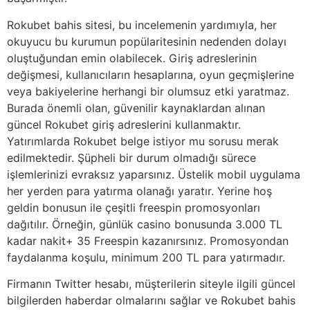
Rokubet bahis sitesi, bu incelemenin yardımıyla, her
okuyucu bu kurumun popülaritesinin nedenden dolayı
oluştuğundan emin olabilecek. Giriş adreslerinin
değişmesi, kullanıcıların hesaplarına, oyun geçmişlerine
veya bakiyelerine herhangi bir olumsuz etki yaratmaz.
Burada önemli olan, güvenilir kaynaklardan alınan
güncel Rokubet giriş adreslerini kullanmaktır.
Yatırımlarda Rokubet belge istiyor mu sorusu merak
edilmektedir. Şüpheli bir durum olmadığı sürece
işlemlerinizi evraksız yaparsınız. Üstelik mobil uygulama
her yerden para yatırma olanağı yaratır. Yerine hoş
geldin bonusun ile çeşitli freespin promosyonları
dağıtılır. Örneğin, günlük casino bonusunda 3.000 TL
kadar nakit+ 35 Freespin kazanırsınız. Promosyondan
faydalanma koşulu, minimum 200 TL para yatırmadır.
Firmanın Twitter hesabı, müşterilerin siteyle ilgili güncel
bilgilerden haberdar olmalarını sağlar ve Rokubet bahis