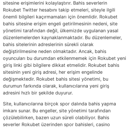
sitesine erişimlerini kolaylaştırır. Bahis severlerin
Rokubet Twitter hesabını takip etmeleri, siteyle ilgili
önemli bilgileri kaçırmamaları için önemlidir. Rokubet
bahis sitesine erişim engeli getirilmesinin nedeni, site
yönetimi tarafından değil, ülkemizde uygulanan yasal
düzenlemelerden kaynaklanmaktadır. Bu düzenlemeler,
bahis sitelerinin adreslerinin sürekli olarak
değiştirilmesine neden olmaktadır. Ancak, bahis
oyuncuları bu durumdan etkilenmemek için Rokubet yeni
giriş linki gibi bilgilere dikkat etmelidir. Rokubet bahis
sitesinin yeni giriş adresi, her erişim engelinde
değişmektedir. Rokubet bahis sitesi yönetimi, bu
durumun farkında olarak, kullanıcılarına yeni giriş
adresini hızlı bir şekilde duyurur.
Site, kullanıcılarına birçok spor dalında bahis yapma
imkanı sunar. Bu engeller, site yönetimi tarafından
çözülebilirken, bazen uzun süreli olabiliyor. Bahis
severler Rokubet üzerinden spor bahisleri, casino