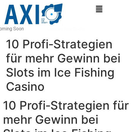
Calculation Tools
oming Soon
10 Profi‑Strategien
für mehr Gewinn bei
Slots im Ice Fishing
Casino
10 Profi‑Strategien für
mehr Gewinn bei