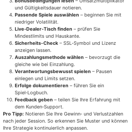
Bonusbedingungen lesen
– Umsatzmultiplikator
und Gültigkeitsdauer notieren.
Passende Spiele auswählen
– beginnen Sie mit
niedriger Volatilität.
Live‑Dealer‑Tisch finden
– prüfen Sie
Mindestlimits und Hauskante.
Sicherheits-Check
– SSL‑Symbol und Lizenz
anzeigen lassen.
Auszahlungsmethode wählen
– bevorzugt die
gleiche wie bei Einzahlung.
Verantwortungsbewusst spielen
– Pausen
einlegen und Limits setzen.
Erfolge dokumentieren
– führen Sie ein
Spiel‑Logbuch.
Feedback geben
– teilen Sie Ihre Erfahrung mit
dem Kunden‑Support.
Pro Tipp:
Notieren Sie Ihre Gewinn‑ und Verlustzahlen
nach jeder Session. So erkennen Sie Muster und können
Ihre Strategie kontinuierlich anpassen.