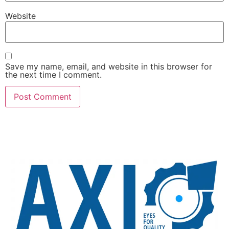
Website
Save my name, email, and website in this browser for
the next time I comment.