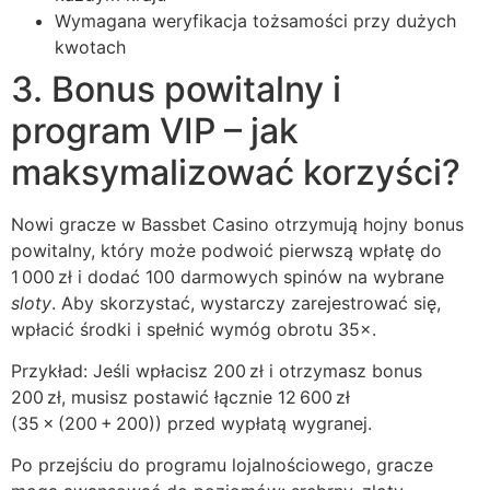
Wymagana weryfikacja tożsamości przy dużych
kwotach
3. Bonus powitalny i
program VIP – jak
maksymalizować korzyści?
Nowi gracze w Bassbet Casino otrzymują hojny bonus
powitalny, który może podwoić pierwszą wpłatę do
1 000 zł i dodać 100 darmowych spinów na wybrane
sloty
. Aby skorzystać, wystarczy zarejestrować się,
wpłacić środki i spełnić wymóg obrotu 35×.
Przykład: Jeśli wpłacisz 200 zł i otrzymasz bonus
200 zł, musisz postawić łącznie 12 600 zł
(35 × (200 + 200)) przed wypłatą wygranej.
Po przejściu do programu lojalnościowego, gracze