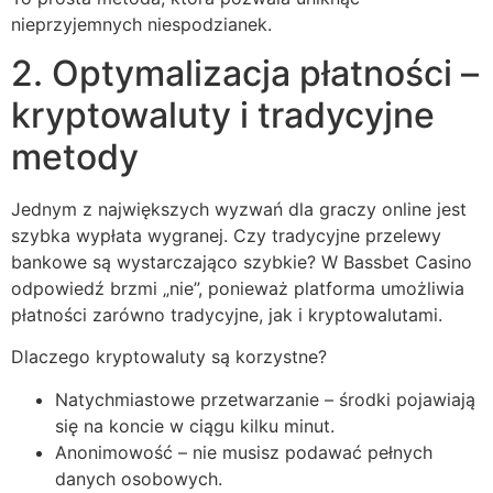
nieprzyjemnych niespodzianek.
2. Optymalizacja płatności –
kryptowaluty i tradycyjne
metody
Jednym z największych wyzwań dla graczy online jest
szybka wypłata wygranej. Czy tradycyjne przelewy
bankowe są wystarczająco szybkie? W Bassbet Casino
odpowiedź brzmi „nie”, ponieważ platforma umożliwia
płatności zarówno tradycyjne, jak i kryptowalutami.
Dlaczego kryptowaluty są korzystne?
Natychmiastowe przetwarzanie – środki pojawiają
się na koncie w ciągu kilku minut.
Anonimowość – nie musisz podawać pełnych
danych osobowych.