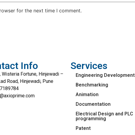
rowser for the next time I comment.
tact Info
Services
 Wisteria Fortune, Hinjewadi –
Engineering Development
ad Road, Hinjewadi, Pune
Benchmarking
7189784
Animation
o@axioprime.com
Documentation
Electrical Design and PLC
programming
Patent