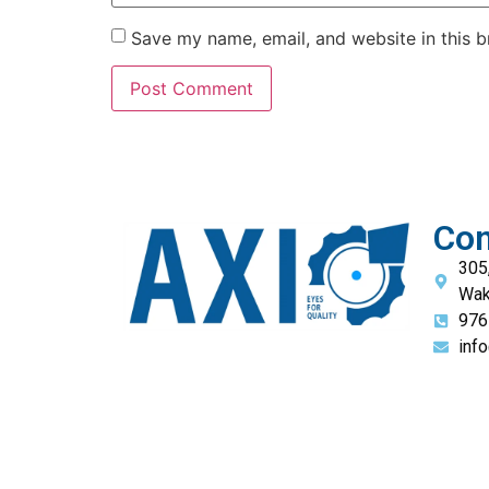
Save my name, email, and website in this b
Con
305,
Wak
976
inf