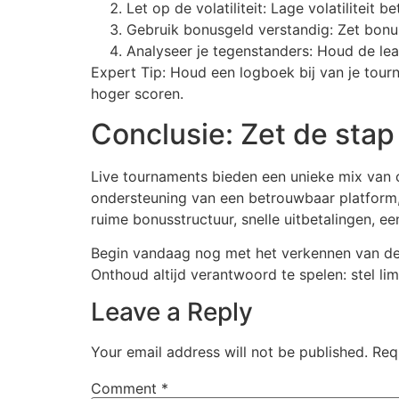
Let op de volatiliteit: Lage volatiliteit
Gebruik bonusgeld verstandig: Zet bonuss
Analyseer je tegenstanders: Houd de le
Expert Tip: Houd een logboek bij van je tour
hoger scoren.
Conclusie: Zet de stap
Live tournaments bieden een unieke mix van co
ondersteuning van een betrouwbaar platform, 
ruime bonusstructuur, snelle uitbetalingen, 
Begin vandaag nog met het verkennen van de l
Onthoud altijd verantwoord te spelen: stel l
Leave a Reply
Your email address will not be published.
Req
Comment
*