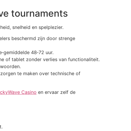
ive tournaments
id, snelheid en spelplezier.
pelers beschermd zijn door strenge
he‑gemiddelde 48‑72 uur.
 of tablet zonder verlies van functionaliteit.
ntwoorden.
 zorgen te maken over technische of
uckyWave Casino
en ervaar zelf de
t.