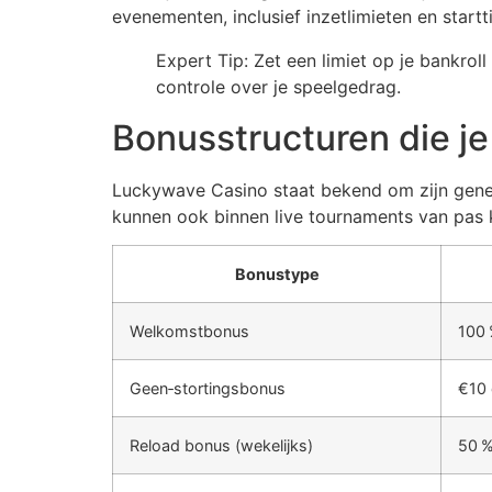
evenementen, inclusief inzetlimieten en startt
Expert Tip: Zet een limiet op je bankro
controle over je speelgedrag.
Bonusstructuren die je
Luckywave Casino staat bekend om zijn gene
kunnen ook binnen live tournaments van pas
Bonustype
Welkomstbonus
100 
Geen‑stortingsbonus
€10 d
Reload bonus (wekelijks)
50 %