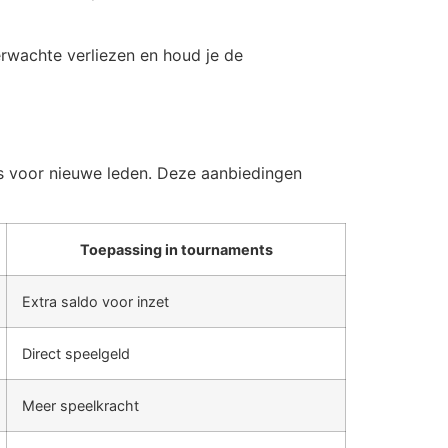
erwachte verliezen en houd je de
 voor nieuwe leden. Deze aanbiedingen
Toepassing in tournaments
Extra saldo voor inzet
Direct speelgeld
Meer speelkracht