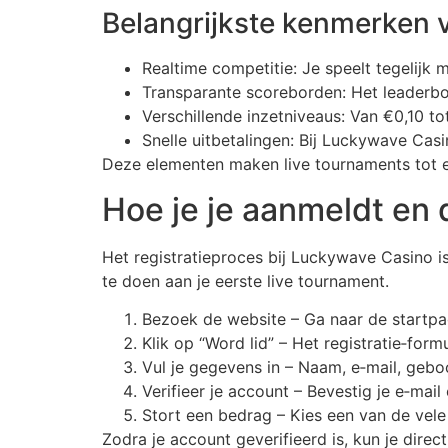
Belangrijkste kenmerken 
Realtime competitie: Je speelt tegelijk 
Transparante scoreborden: Het leaderboa
Verschillende inzetniveaus: Van €0,10 t
Snelle uitbetalingen: Bij Luckywave Cas
Deze elementen maken live tournaments tot e
Hoe je je aanmeldt en 
Het registratieproces bij Luckywave Casino 
te doen aan je eerste live tournament.
Bezoek de website – Ga naar de startpa
Klik op “Word lid” – Het registratie‑formu
Vul je gegevens in – Naam, e‑mail, geb
Verifieer je account – Bevestig je e‑mail
Stort een bedrag – Kies een van de vele
Zodra je account geverifieerd is, kun je dir