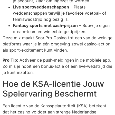
je account, klaar om ingezet te worden.
Live sportweddenschappen
– Plaats
weddenschappen terwijl je favoriete voetbal‑ of
tenniswedstrijd nog bezig is.
Fantasy sports met cash‑prijzen
– Bouw je eigen
dream‑team en win echte geldprijzen.
Deze mix maakt ScoriPro Casino tot een van de weinige
platforms waar je in één omgeving zowel casino‑action
als sport‑excitement kunt vinden.
Pro Tip:
Activeer de push‑meldingen in de mobiele app.
Zo mis je nooit een bonus‑actie of een live‑wedstrijd die
je kunt inzetten.
Hoe de KSA‑licentie Jouw
Spelervaring Beschermt
Een licentie van de Kansspelautoriteit (KSA) betekent
dat het casino voldoet aan strenge Nederlandse