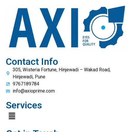
Contact Info
305, Wisteria Fortune, Hinjewadi – Wakad Road,
Hinjewadi, Pune
9767189784
info@axioprime.com
Services