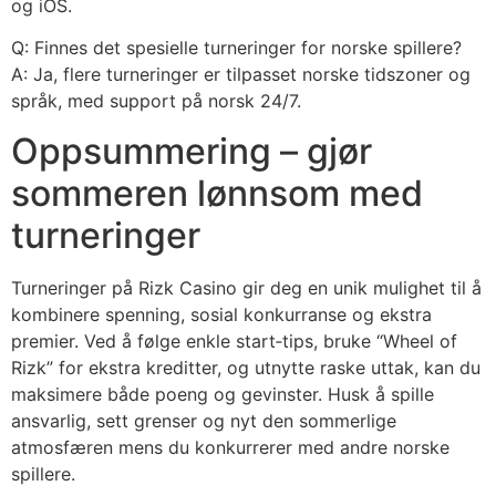
og iOS.
Q: Finnes det spesielle turneringer for norske spillere?
A: Ja, flere turneringer er tilpasset norske tidszoner og
språk, med support på norsk 24/7.
Oppsummering – gjør
sommeren lønnsom med
turneringer
Turneringer på Rizk Casino gir deg en unik mulighet til å
kombinere spenning, sosial konkurranse og ekstra
premier. Ved å følge enkle start‑tips, bruke “Wheel of
Rizk” for ekstra kreditter, og utnytte raske uttak, kan du
maksimere både poeng og gevinster. Husk å spille
ansvarlig, sett grenser og nyt den sommerlige
atmosfæren mens du konkurrerer med andre norske
spillere.