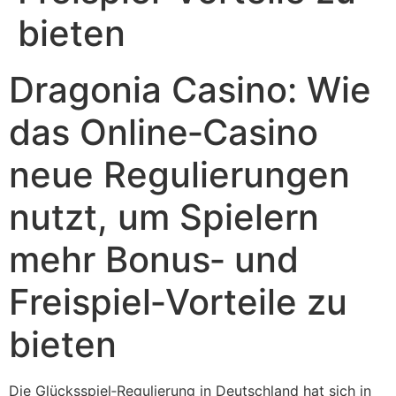
bieten
Dragonia Casino: Wie
das Online‑Casino
neue Regulierungen
nutzt, um Spielern
mehr Bonus‑ und
Freispiel‑Vorteile zu
bieten
Die Glücksspiel‑Regulierung in Deutschland hat sich in