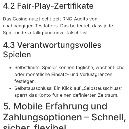
4.2 Fair‑Play‑Zertifikate
Das Casino nutzt echt‑zeit RNG‑Audits von
unabhängigen Testlabors. Das bedeutet, dass jede
Spielrunde zufällig und unverfälscht ist.
4.3 Verantwortungsvolles
Spielen
Selbstlimits: Spieler können tägliche, wöchentliche
oder monatliche Einsatz‑ und Verlustgrenzen
festlegen.
Selbstausschluss: Ein Klick auf „Selbstausschluss“
sperrt das Konto für einen definierten Zeitraum.
5. Mobile Erfahrung und
Zahlungsoptionen – Schnell,
sicher, flexibel