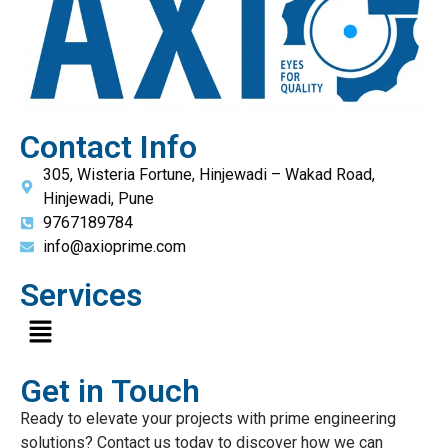
Contact Info
305, Wisteria Fortune, Hinjewadi – Wakad Road,
Hinjewadi, Pune
9767189784
info@axioprime.com
Services
Get in Touch
Ready to elevate your projects with prime engineering
solutions? Contact us today to discover how we can