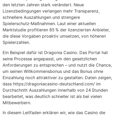
den letzten Jahren stark verändert. Neue
Lizenzbedingungen verlangen mehr Transparenz,
schnellere Auszahlungen und strengere
Spielerschutz‑Maßnahmen. Laut einer aktuellen
Marktstudie profitieren 85 % der lizenzierten Anbieter,
die diese Vorgaben proaktiv umsetzen, von höheren
Spielerzahlen.
Ein Beispiel dafür ist Dragonia Casino. Das Portal hat
seine Prozesse angepasst, um den gesetzlichen
Anforderungen zu entsprechen – und nutzt die Chance,
um seinen Willkommensbonus und das Bonus ohne
Einzahlung noch attraktiver zu gestalten. Daten zeigen,
dass https://dragoniacasino-deutschland.com/ im
Durchschnitt Auszahlungen innerhalb von 24 Stunden
bearbeitet, was deutlich schneller ist als bei vielen
Mitbewerbern.
In diesem Leitfaden erklären wir, wie das Casino die