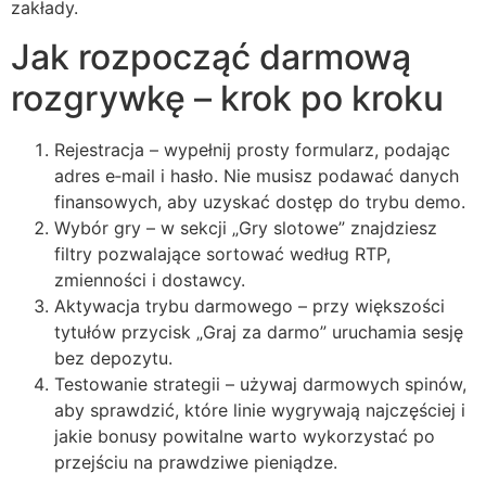
zakłady.
Jak rozpocząć darmową
rozgrywkę – krok po kroku
Rejestracja – wypełnij prosty formularz, podając
adres e‑mail i hasło. Nie musisz podawać danych
finansowych, aby uzyskać dostęp do trybu demo.
Wybór gry – w sekcji „Gry slotowe” znajdziesz
filtry pozwalające sortować według RTP,
zmienności i dostawcy.
Aktywacja trybu darmowego – przy większości
tytułów przycisk „Graj za darmo” uruchamia sesję
bez depozytu.
Testowanie strategii – używaj darmowych spinów,
aby sprawdzić, które linie wygrywają najczęściej i
jakie bonusy powitalne warto wykorzystać po
przejściu na prawdziwe pieniądze.