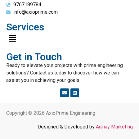
9767189784
info@axioprime.com
Services
Get in Touch
Ready to elevate your projects with prime engineering
solutions? Contact us today to discover how we can
assist you in achieving your goals
Copyright © 2026 AxioPrime Engineering
Designed & Developed by
Anjnay Marketing