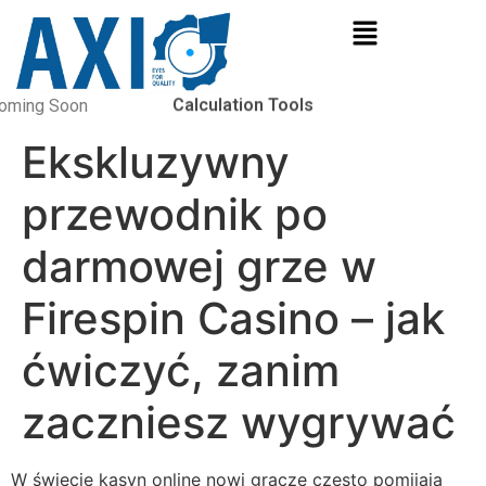
Calculation Tools
oming Soon
Ekskluzywny
przewodnik po
darmowej grze w
Firespin Casino – jak
ćwiczyć, zanim
zaczniesz wygrywać
W świecie kasyn online nowi gracze często pomijają