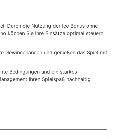
el. Durch die Nutzung der Ice Bonus ohne
no können Sie Ihre Einsätze optimal steuern
Ihre Gewinnchancen und genießen das Spiel mit
ente Bedingungen und ein starkes
‑Management Ihren Spielspaß nachhaltig