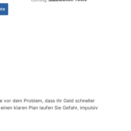
ote
e vor dem Problem, dass ihr Geld schneller
einen klaren Plan laufen Sie Gefahr, impulsiv