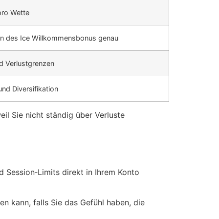
pro Wette
en des Ice Willkommensbonus genau
nd Verlustgrenzen
und Diversifikation
eil Sie nicht ständig über Verluste
d Session‑Limits direkt in Ihrem Konto
n kann, falls Sie das Gefühl haben, die