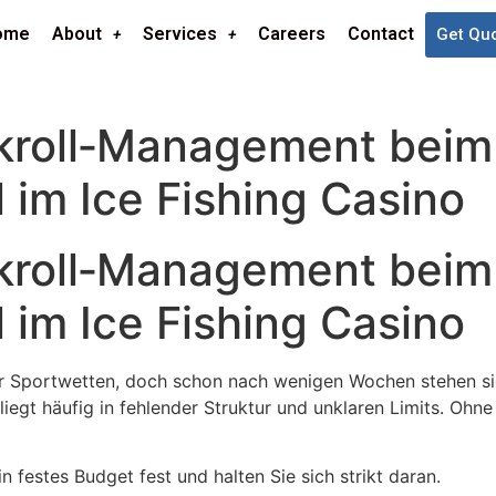
ome
About
Services
Careers
Contact
Get Qu
nkroll‑Management beim
 im Ice Fishing Casino
nkroll‑Management beim
 im Ice Fishing Casino
 der Sportwetten, doch schon nach wenigen Wochen stehen si
iegt häufig in fehlender Struktur und unklaren Limits. Ohne 
 festes Budget fest und halten Sie sich strikt daran.