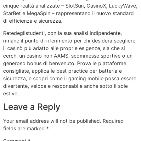
cinque realtà analizzate – SlotSun, CasinoX, LuckyWave,
StarBet e MegaSpin – rappresentano il nuovo standard
di efficienza e sicurezza.
Retedeglistudenti, con la sua analisi indipendente,
rimane il punto di riferimento per chi desidera scegliere
il casinò più adatto alle proprie esigenze, sia che si
cerchi un casino non AAMS, scommesse sportive o un
generoso bonus di benvenuto. Prova le piattaforme
consigliate, applica le best practice per batteria e
sicurezza, e scopri come il gaming mobile possa essere
divertente, veloce e responsabile anche sotto il sole
estivo.
Leave a Reply
Your email address will not be published.
Required
fields are marked
*