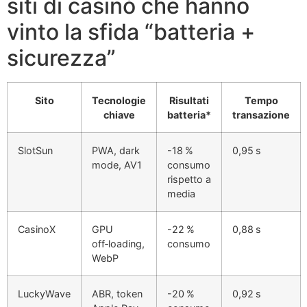
siti di casinò che hanno
vinto la sfida “batteria +
sicurezza”
Sito
Tecnologie
Risultati
Tempo
chiave
batteria*
transazione
SlotSun
PWA, dark
-18 %
0,95 s
mode, AV1
consumo
rispetto a
media
CasinoX
GPU
-22 %
0,88 s
off‑loading,
consumo
WebP
LuckyWave
ABR, token
-20 %
0,92 s