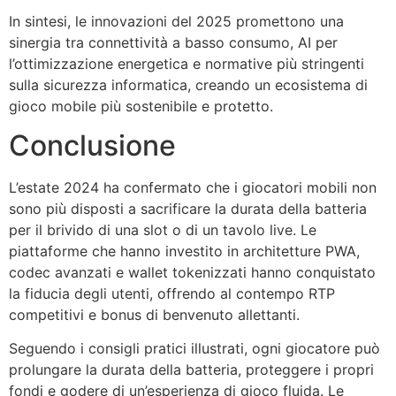
In sintesi, le innovazioni del 2025 promettono una
sinergia tra connettività a basso consumo, AI per
l’ottimizzazione energetica e normative più stringenti
sulla sicurezza informatica, creando un ecosistema di
gioco mobile più sostenibile e protetto.
Conclusione
L’estate 2024 ha confermato che i giocatori mobili non
sono più disposti a sacrificare la durata della batteria
per il brivido di una slot o di un tavolo live. Le
piattaforme che hanno investito in architetture PWA,
codec avanzati e wallet tokenizzati hanno conquistato
la fiducia degli utenti, offrendo al contempo RTP
competitivi e bonus di benvenuto allettanti.
Seguendo i consigli pratici illustrati, ogni giocatore può
prolungare la durata della batteria, proteggere i propri
fondi e godere di un’esperienza di gioco fluida. Le