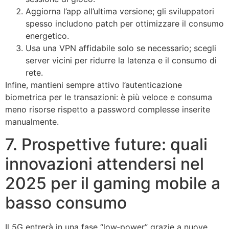
Aggiorna l’app all’ultima versione; gli sviluppatori
spesso includono patch per ottimizzare il consumo
energetico.
Usa una VPN affidabile solo se necessario; scegli
server vicini per ridurre la latenza e il consumo di
rete.
Infine, mantieni sempre attivo l’autenticazione
biometrica per le transazioni: è più veloce e consuma
meno risorse rispetto a password complesse inserite
manualmente.
7. Prospettive future: quali
innovazioni attendersi nel
2025 per il gaming mobile a
basso consumo
Il 5G entrerà in una fase “low‑power” grazie a nuove