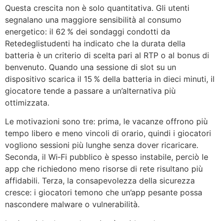
Questa crescita non è solo quantitativa. Gli utenti
segnalano una maggiore sensibilità al consumo
energetico: il 62 % dei sondaggi condotti da
Retedeglistudenti ha indicato che la durata della
batteria è un criterio di scelta pari al RTP o al bonus di
benvenuto. Quando una sessione di slot su un
dispositivo scarica il 15 % della batteria in dieci minuti, il
giocatore tende a passare a un’alternativa più
ottimizzata.
Le motivazioni sono tre: prima, le vacanze offrono più
tempo libero e meno vincoli di orario, quindi i giocatori
vogliono sessioni più lunghe senza dover ricaricare.
Seconda, il Wi‑Fi pubblico è spesso instabile, perciò le
app che richiedono meno risorse di rete risultano più
affidabili. Terza, la consapevolezza della sicurezza
cresce: i giocatori temono che un’app pesante possa
nascondere malware o vulnerabilità.