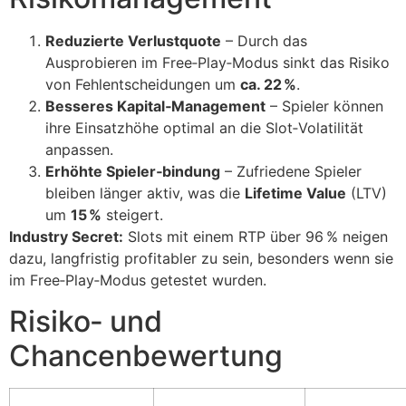
Reduzierte Verlustquote
– Durch das
Ausprobieren im Free‑Play‑Modus sinkt das Risiko
von Fehlentscheidungen um
ca. 22 %
.
Besseres Kapital‑Management
– Spieler können
ihre Einsatzhöhe optimal an die Slot‑Volatilität
anpassen.
Erhöhte Spieler‑bindung
– Zufriedene Spieler
bleiben länger aktiv, was die
Lifetime Value
(LTV)
um
15 %
steigert.
Industry Secret:
Slots mit einem RTP über 96 % neigen
dazu, langfristig profitabler zu sein, besonders wenn sie
im Free‑Play‑Modus getestet wurden.
Risiko‑ und
Chancenbewertung