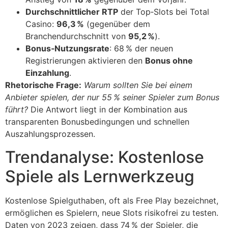
Durchschnittlicher RTP
der Top‑Slots bei Total
Casino:
96,3 %
(gegenüber dem
Branchendurchschnitt von
95,2 %
).
Bonus‑Nutzungsrate
: 68 % der neuen
Registrierungen aktivieren den
Bonus ohne
Einzahlung
.
Rhetorische Frage:
Warum sollten Sie bei einem
Anbieter spielen, der nur 55 % seiner Spieler zum Bonus
führt?
Die Antwort liegt in der Kombination aus
transparenten Bonusbedingungen und schnellen
Auszahlungsprozessen.
Trendanalyse: Kostenlose
Spiele als Lernwerkzeug
Kostenlose Spielguthaben, oft als Free Play bezeichnet,
ermöglichen es Spielern, neue Slots risikofrei zu testen.
Daten von 2023 zeigen, dass 74 % der Spieler, die