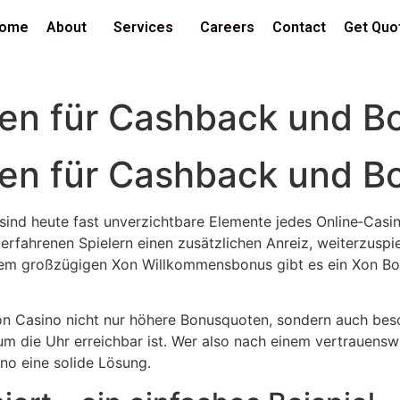
ome
About
Services
Careers
Contact
Get Quo
en für Cashback und Bo
en für Cashback und Bo
 heute fast unverzichtbare Elemente jedes Online‑Casinos
erfahrenen Spielern einen zusätzlichen Anreiz, weiterzuspi
m großzügigen Xon Willkommensbonus gibt es ein Xon Bon
Xon Casino nicht nur höhere Bonusquoten, sondern auch be
 die Uhr erreichbar ist. Wer also nach einem vertrauenswü
no eine solide Lösung.