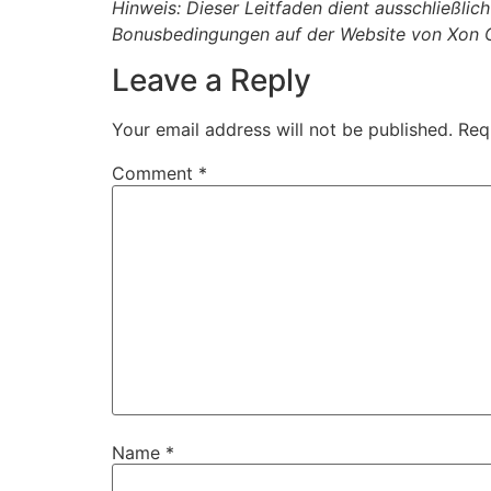
Hinweis: Dieser Leitfaden dient ausschließlic
Bonusbedingungen auf der Website von Xon 
Leave a Reply
Your email address will not be published.
Req
Comment
*
Name
*