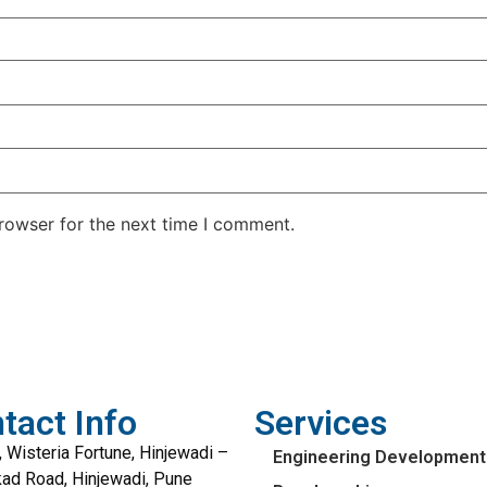
rowser for the next time I comment.
tact Info
Services
 Wisteria Fortune, Hinjewadi –
Engineering Development
ad Road, Hinjewadi, Pune