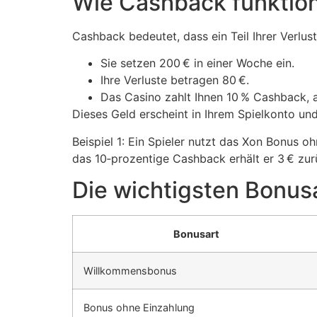
Wie Cashback funktioni
Cashback bedeutet, dass ein Teil Ihrer Verlust
Sie setzen 200 € in einer Woche ein.
Ihre Verluste betragen 80 €.
Das Casino zahlt Ihnen 10 % Cashback, a
Dieses Geld erscheint in Ihrem Spielkonto un
Beispiel 1: Ein Spieler nutzt das Xon Bonus o
das 10‑prozentige Cashback erhält er 3 € zur
Die wichtigsten Bonus
Bonusart
Willkommensbonus
Bonus ohne Einzahlung