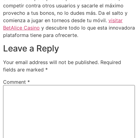
competir contra otros usuarios y sacarle el máximo
provecho a tus bonos, no lo dudes más. Da el salto y
comienza a jugar en torneos desde tu móvil.
visitar
BetAlice Casino
y descubre todo lo que esta innovadora
plataforma tiene para ofrecerte.
Leave a Reply
Your email address will not be published.
Required
fields are marked
*
Comment
*