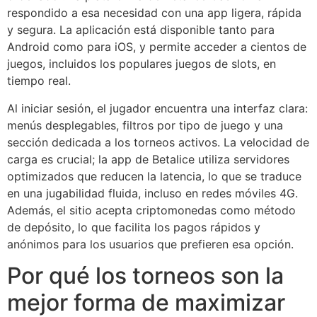
respondido a esa necesidad con una app ligera, rápida
y segura. La aplicación está disponible tanto para
Android como para iOS, y permite acceder a cientos de
juegos, incluidos los populares juegos de slots, en
tiempo real.
Al iniciar sesión, el jugador encuentra una interfaz clara:
menús desplegables, filtros por tipo de juego y una
sección dedicada a los torneos activos. La velocidad de
carga es crucial; la app de Betalice utiliza servidores
optimizados que reducen la latencia, lo que se traduce
en una jugabilidad fluida, incluso en redes móviles 4G.
Además, el sitio acepta criptomonedas como método
de depósito, lo que facilita los pagos rápidos y
anónimos para los usuarios que prefieren esa opción.
Por qué los torneos son la
mejor forma de maximizar