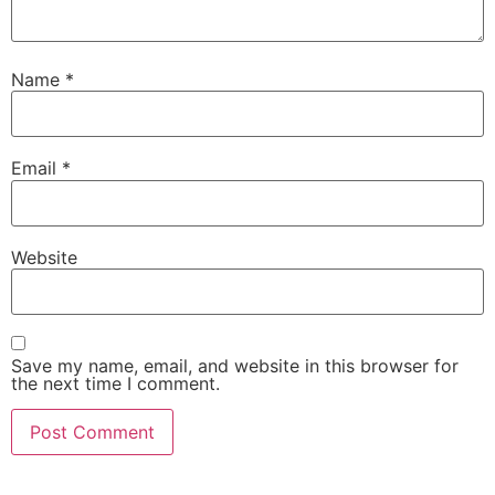
Name
*
Email
*
Website
Save my name, email, and website in this browser for
the next time I comment.