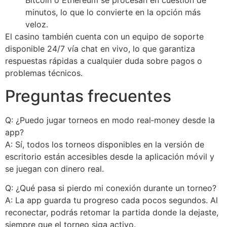
Bitcoin o Ethereum se procesan en cuestión de
minutos, lo que lo convierte en la opción más
veloz.
El casino también cuenta con un equipo de soporte
disponible 24/7 vía chat en vivo, lo que garantiza
respuestas rápidas a cualquier duda sobre pagos o
problemas técnicos.
Preguntas frecuentes
Q: ¿Puedo jugar torneos en modo real‑money desde la
app?
A: Sí, todos los torneos disponibles en la versión de
escritorio están accesibles desde la aplicación móvil y
se juegan con dinero real.
Q: ¿Qué pasa si pierdo mi conexión durante un torneo?
A: La app guarda tu progreso cada pocos segundos. Al
reconectar, podrás retomar la partida donde la dejaste,
siempre que el torneo siga activo.