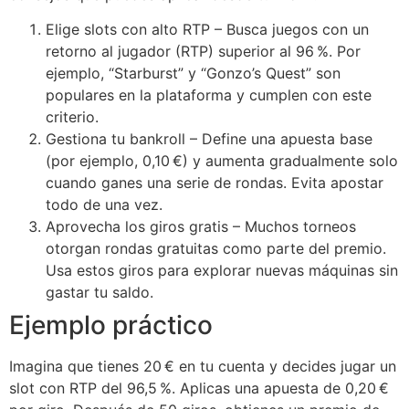
Elige slots con alto RTP – Busca juegos con un
retorno al jugador (RTP) superior al 96 %. Por
ejemplo, “Starburst” y “Gonzo’s Quest” son
populares en la plataforma y cumplen con este
criterio.
Gestiona tu bankroll – Define una apuesta base
(por ejemplo, 0,10 €) y aumenta gradualmente solo
cuando ganes una serie de rondas. Evita apostar
todo de una vez.
Aprovecha los giros gratis – Muchos torneos
otorgan rondas gratuitas como parte del premio.
Usa estos giros para explorar nuevas máquinas sin
gastar tu saldo.
Ejemplo práctico
Imagina que tienes 20 € en tu cuenta y decides jugar un
slot con RTP del 96,5 %. Aplicas una apuesta de 0,20 €