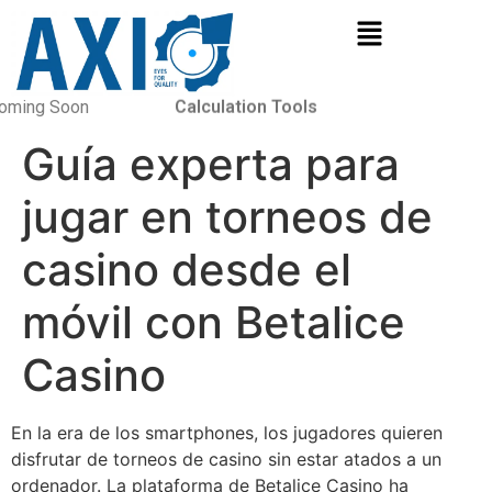
Calculation Tools
oming Soon
Guía experta para
jugar en torneos de
casino desde el
móvil con Betalice
Casino
En la era de los smartphones, los jugadores quieren
disfrutar de torneos de casino sin estar atados a un
ordenador. La plataforma de Betalice Casino ha