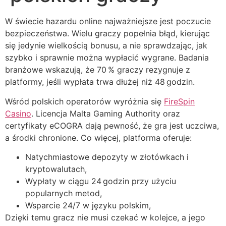
W świecie hazardu online najważniejsze jest poczucie
bezpieczeństwa. Wielu graczy popełnia błąd, kierując
się jedynie wielkością bonusu, a nie sprawdzając, jak
szybko i sprawnie można wypłacić wygrane. Badania
branżowe wskazują, że 70 % graczy rezygnuje z
platformy, jeśli wypłata trwa dłużej niż 48 godzin.
Wśród polskich operatorów wyróżnia się
FireSpin
Casino
. Licencja Malta Gaming Authority oraz
certyfikaty eCOGRA dają pewność, że gra jest uczciwa,
a środki chronione. Co więcej, platforma oferuje:
Natychmiastowe depozyty w złotówkach i
kryptowalutach,
Wypłaty w ciągu 24 godzin przy użyciu
popularnych metod,
Wsparcie 24/7 w języku polskim,
Dzięki temu gracz nie musi czekać w kolejce, a jego