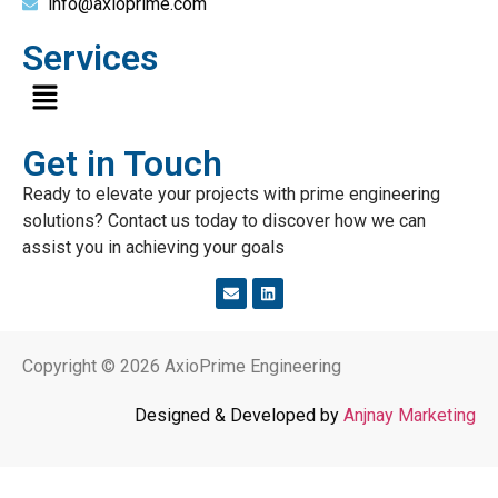
info@axioprime.com
Services
Get in Touch
Ready to elevate your projects with prime engineering
solutions? Contact us today to discover how we can
assist you in achieving your goals
Copyright © 2026 AxioPrime Engineering
Designed & Developed by
Anjnay Marketing