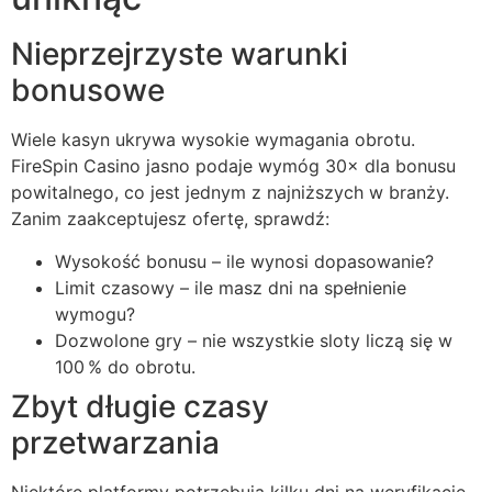
Nieprzejrzyste warunki
bonusowe
Wiele kasyn ukrywa wysokie wymagania obrotu.
FireSpin Casino jasno podaje wymóg 30× dla bonusu
powitalnego, co jest jednym z najniższych w branży.
Zanim zaakceptujesz ofertę, sprawdź:
Wysokość bonusu – ile wynosi dopasowanie?
Limit czasowy – ile masz dni na spełnienie
wymogu?
Dozwolone gry – nie wszystkie sloty liczą się w
100 % do obrotu.
Zbyt długie czasy
przetwarzania
Niektóre platformy potrzebują kilku dni na weryfikację