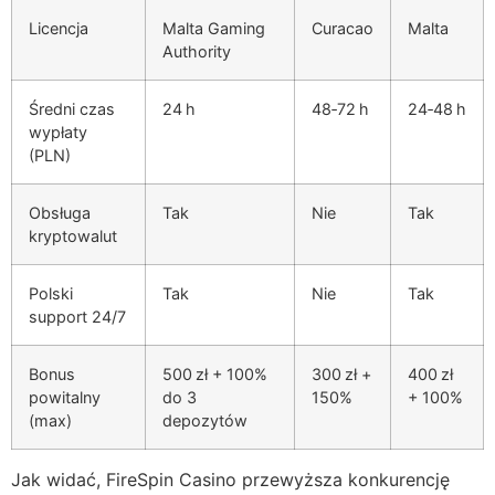
Licencja
Malta Gaming
Curacao
Malta
Authority
Średni czas
24 h
48‑72 h
24‑48 h
wypłaty
(PLN)
Obsługa
Tak
Nie
Tak
kryptowalut
Polski
Tak
Nie
Tak
support 24/7
Bonus
500 zł + 100%
300 zł +
400 zł
powitalny
do 3
150%
+ 100%
(max)
depozytów
Jak widać, FireSpin Casino przewyższa konkurencję