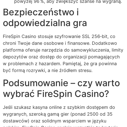
powyżej 96 %, aby zwiększyć szanse na wygraną.
Bezpieczeństwo i
odpowiedzialna gra
FireSpin Casino stosuje szyfrowanie SSL 256‑bit, co
chroni Twoje dane osobowe i finansowe. Dodatkowo
platforma oferuje narzędzia do samowykluczenia, limity
depozytów oraz dostęp do organizacji pomagających
w problemach z hazardem. Pamiętaj, że gra powinna
być formą rozrywki, a nie źródłem stresu.
Podsumowanie – czy warto
wybrać FireSpin Casino?
Jeśli szukasz kasyna online z szybkim dostępem do
wygranych, szeroką gamą gier (ponad 2500 od 35
dostawców) oraz solidnym wsparciem w języku