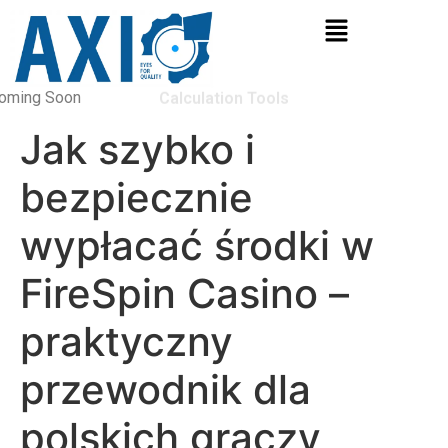
Calculation Tools
oming Soon
Jak szybko i
bezpiecznie
wypłacać środki w
FireSpin Casino –
praktyczny
przewodnik dla
polskich graczy