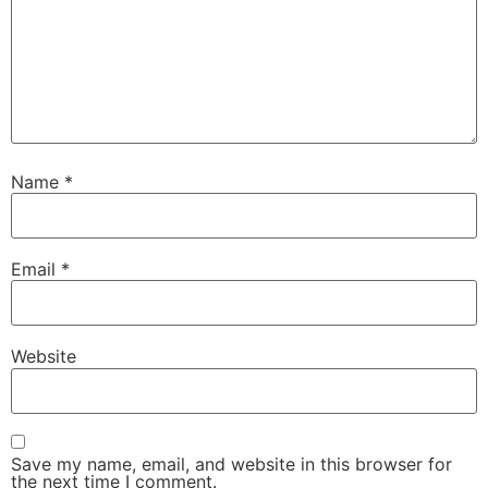
Name
*
Email
*
Website
Save my name, email, and website in this browser for
the next time I comment.