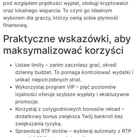
pod względem prędkości wypłat, obsługi kryptowalut
oraz lokalnego wsparcia. To czyni go idealnym
wyborem dla graczy, którzy cenią sobie płynność
finansową.
Praktyczne wskazówki, aby
maksymalizować korzyści
Ustaw limity – zanim zaczniesz grać, określ
dzienny budżet. To pomaga kontrolować wydatki i
unikać niepotrzebnych strat.
Wykorzystaj program VIP – pięć poziomów
lojalności oferuje szybsze wypłaty i ekskluzywne
promocje.
Korzystaj z cotygodniowych bonusów reload –
dodatkowy bonus zwiększa Twój bankroll bez
zwiększania ryzyka.
Sprawdzaj RTP slotów – wybieraj automaty z RTP