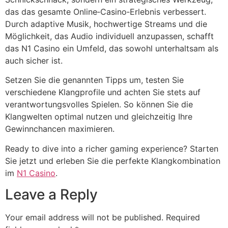
das das gesamte Online‑Casino‑Erlebnis verbessert.
Durch adaptive Musik, hochwertige Streams und die
Möglichkeit, das Audio individuell anzupassen, schafft
das N1 Casino ein Umfeld, das sowohl unterhaltsam als
auch sicher ist.
Setzen Sie die genannten Tipps um, testen Sie
verschiedene Klangprofile und achten Sie stets auf
verantwortungsvolles Spielen. So können Sie die
Klangwelten optimal nutzen und gleichzeitig Ihre
Gewinnchancen maximieren.
Ready to dive into a richer gaming experience? Starten
Sie jetzt und erleben Sie die perfekte Klangkombination
im
N1 Casino
.
Leave a Reply
Your email address will not be published.
Required