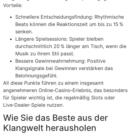
Vorteile:
Schnellere Entscheidungsfindung: Rhythmische
Beats können die Reaktionszeit um bis zu 15 %
senken.
Längere Spielsessions: Spieler bleiben
durchschnittlich 20 % länger am Tisch, wenn die
Musik zu ihrem Stil passt.
Bessere Gewinnwahrnehmung: Positive
Klangsignale bei Gewinnen verstärken das
Belohnungsgefühl.
All diese Punkte führen zu einem insgesamt
angenehmeren Online‑Casino‑Erlebnis, das besonders
für Spieler wichtig ist, die regelmäßig Slots oder
Live‑Dealer‑Spiele nutzen.
Wie Sie das Beste aus der
Klangwelt herausholen