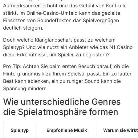
Aufmerksamkeit erhöht und das Gefühl von Kontrolle
stärkt. Im Online‑Casino‑Umfeld kann das gezielte
Einsetzen von Soundeffekten das Spielvergnügen
deutlich steigern.
Doch welche Klanglandschaft passt zu welchem
Spieltyp? Und wie nutzt ein Anbieter wie das N1 Casino
diese Erkenntnisse, um Spieler zu begeistern?
Pro Tip: Achten Sie beim ersten Besuch darauf, ob die
Hintergrundmusik zu Ihrem Spielstil passt. Ein zu lauter
Beat kann ablenken, ein zu ruhiger Sound kann die
Spannung mindern.
Wie unterschiedliche Genres
die Spielatmosphäre formen
Spieltyp
Empfohlene Musik
Warum sie wirkt