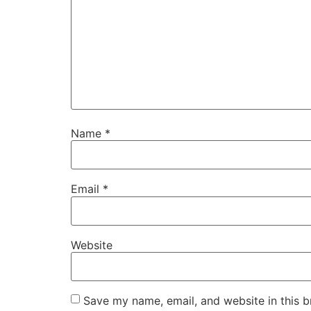
Name
*
Email
*
Website
Save my name, email, and website in this b