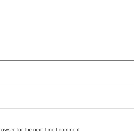
rowser for the next time I comment.