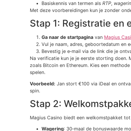
Basiskennis van termen als
RTP
,
wageri
Met deze voorbereidingen kun je zonder ond
Stap 1: Registratie en 
Ga naar de startpagina
van
Magius Cas
Vul je naam, adres, geboortedatum en e
Bevestig je e‑mail via de link die je ontv
Na verificatie kun je je eerste storting doen
zoals Bitcoin en Ethereum. Kies een methode 
spelen.
Voorbeeld:
Jan stort €100 via iDeal en ontva
spin.
Stap 2: Welkomstpakk
Magius Casino biedt een welkomstpakket tot 
Wagering
: 30‑maal de bonuswaarde mo