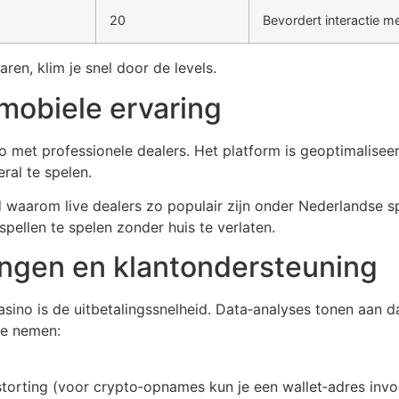
20
Bevordert interactie m
ren, klim je snel door de levels.
 mobiele ervaring
no met professionele dealers. Het platform is geoptimalise
ral te spelen.
 waarom live dealers zo populair zijn onder Nederlandse sp
spellen te spelen zonder huis te verlaten.
lingen en klantondersteuning
sino is de uitbetalingssnelheid. Data‑analyses tonen aan 
te nemen:
storting (voor crypto‑opnames kun je een wallet‑adres invo