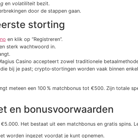
ng
en
volatiliteit
bezit.
erbrekingen door de stappen gaan.
eerste storting
ino
en klik op “Registreren”.
en sterk wachtwoord in.
angt.
. Magius Casino accepteert zowel traditionele betaalmethode
die bij je past; crypto‑stortingen worden vaak binnen enkel
ngt meteen een 100 % matchbonus tot €500. Zijn totale spe
et en bonusvoorwaarden
€5.000. Het bestaat uit een matchbonus en gratis spins. 
et worden ingezet voordat je kunt opnemen.