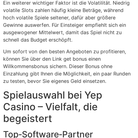
Ein weiterer wichtiger Faktor ist die Volatilität. Niedrig
volatile Slots zahlen häufig kleine Beträge, während
hoch volatile Spiele seltener, dafür aber größere
Gewinne auswerfen. Für Einsteiger empfiehlt sich ein
ausgewogener Mittelwert, damit das Spiel nicht zu
schnell das Budget erschöpft.
Um sofort von den besten Angeboten zu profitieren,
können Sie über den Link get bonus einen
Willkommensbonus sichern. Dieser Bonus ohne
Einzahlung gibt Ihnen die Möglichkeit, ein paar Runden
zu testen, bevor Sie eigenes Geld einsetzen.
Spielauswahl bei Yep
Casino – Vielfalt, die
begeistert
Top‑Software‑Partner