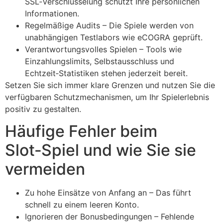
SSL‑Verschlüsselung schützt Ihre persönlichen
Informationen.
Regelmäßige Audits – Die Spiele werden von
unabhängigen Testlabors wie eCOGRA geprüft.
Verantwortungsvolles Spielen – Tools wie
Einzahlungslimits, Selbstausschluss und
Echtzeit‑Statistiken stehen jederzeit bereit.
Setzen Sie sich immer klare Grenzen und nutzen Sie die
verfügbaren Schutzmechanismen, um Ihr Spielerlebnis
positiv zu gestalten.
Häufige Fehler beim
Slot‑Spiel und wie Sie sie
vermeiden
Zu hohe Einsätze von Anfang an – Das führt
schnell zu einem leeren Konto.
Ignorieren der Bonusbedingungen – Fehlende