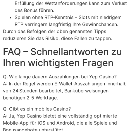
Erfüllung der Wettanforderungen kann zum Verlust
des Bonus führen.
Spielen ohne RTP‑Kenntnis – Slots mit niedrigem
RTP verringern langfristig Ihre Gewinnchancen.
Durch das Befolgen der oben genannten Tipps
reduzieren Sie das Risiko, diese Fallen zu tappen.
FAQ – Schnellantworten zu
Ihren wichtigsten Fragen
Q: Wie lange dauern Auszahlungen bei Yep Casino?
A: In der Regel werden E‑Wallet‑Auszahlungen innerhalb
von 24 Stunden bearbeitet, Banküberweisungen
benötigen 2‑5 Werktage.
Q: Gibt es ein mobiles Casino?
A: Ja, Yep Casino bietet eine vollständig optimierte
Mobile‑App für iOS und Android, die alle Spiele und
Bonusangebote unterstützt.