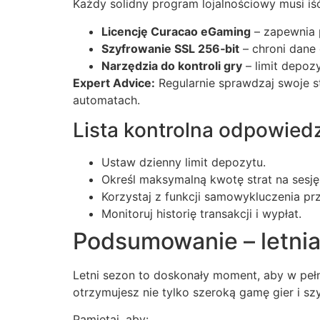
Każdy solidny program lojalnościowy musi iś
Licencję Curacao eGaming
– zapewnia p
Szyfrowanie SSL 256‑bit
– chroni dane
Narzędzia do kontroli gry
– limit depozy
Expert Advice:
Regularnie sprawdzaj swoje st
automatach.
Lista kontrolna odpowiedz
Ustaw dzienny limit depozytu.
Określ maksymalną kwotę strat na sesję
Korzystaj z funkcji samowykluczenia p
Monitoruj historię transakcji i wypłat.
Podsumowanie – letnia 
Letni sezon to doskonały moment, aby w pełn
otrzymujesz nie tylko szeroką gamę gier i s
Pamiętaj, aby: