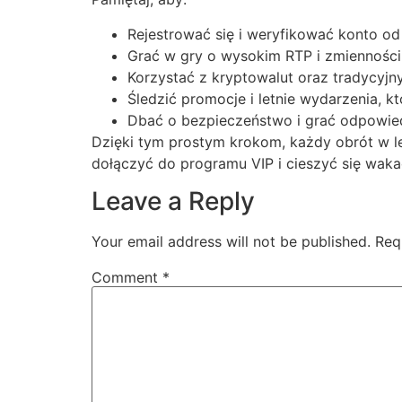
Rejestrować się i weryfikować konto od
Grać w gry o wysokim RTP i zmienności
Korzystać z kryptowalut oraz tradycyjn
Śledzić promocje i letnie wydarzenia, k
Dbać o bezpieczeństwo i grać odpowied
Dzięki tym prostym krokom, każdy obrót w let
dołączyć do programu VIP i cieszyć się wa
Leave a Reply
Your email address will not be published.
Req
Comment
*