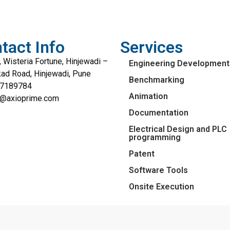
tact Info
Services
 Wisteria Fortune, Hinjewadi –
Engineering Development
ad Road, Hinjewadi, Pune
Benchmarking
7189784
Animation
o@axioprime.com
Documentation
Electrical Design and PLC
programming
Patent
Software Tools
Onsite Execution