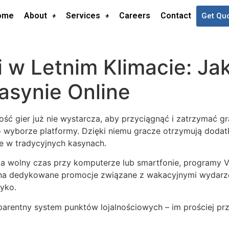
ome
About
Services
Careers
Contact
Get Qu
i w Letnim Klimacie: J
asynie Online
ość gier już nie wystarcza, aby przyciągnąć i zatrzymać gr
 wyborze platformy. Dzięki niemu gracze otrzymują dodat
ne w tradycyjnych kasynach.
za wolny czas przy komputerze lub smartfonie, programy 
 na dedykowane promocje związane z wakacyjnymi wydarzen
zyko.
parentny system punktów lojalnościowych – im prościej pr