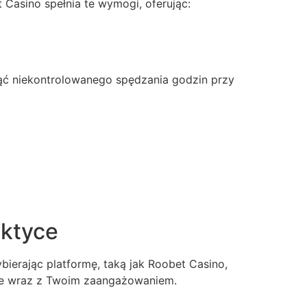
Casino spełnia te wymogi, oferując:
iknąć niekontrolowanego spędzania godzin przy
aktyce
ierając platformę, taką jak Roobet Casino,
śnie wraz z Twoim zaangażowaniem.