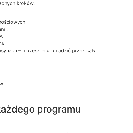
dzonych kroków:
nościowych.
ami.
w.
ki.
kasynach – możesz je gromadzić przez cały
w.
 każdego programu