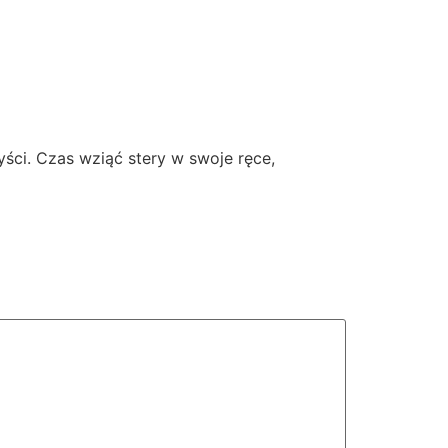
yści. Czas wziąć stery w swoje ręce,